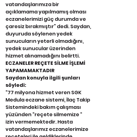
vatandaşlarımıza bir 
açıklamama yapılmamış olması 
eczanelerimizi güç durumda ve 
çaresiz bırakmıştır” dedi. Saydan, 
duyuruda söylenen yedek 
sunucuların yeterli olmadığını, 
yedek sunucular üzerinden 
hizmet alınamadığını belirtti.
ECZANELER REÇETE SİLME İŞLEMİ 
YAPAMAMAKTADIR
Saydan konuyla ilgili şunları 
söyledi: 
“77 milyona hizmet veren SGK 
Medula eczane sistemi, İlaç Takip 
Sistemindeki bakım çalışması 
yüzünden “reçete silmemize “ 
izin vermemektedir. Hasta 
vatandaşlarımız eczanelerimize 
reçeteleri ile geldiklerinde, 