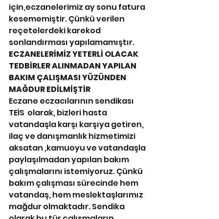
için,eczanelerimiz ay sonu fatura 
kesememiştir. Çünkü verilen 
reçetelerdeki karekod 
sonlandırması yapılamamıştır.
ECZANELERİMİZ YETERLİ OLACAK 
TEDBİRLER ALINMADAN YAPILAN 
BAKIM ÇALIŞMASI YÜZÜNDEN 
MAĞDUR EDİLMİŞTİR
Eczane eczacılarının sendikası 
TEİS  olarak, bizleri hasta 
vatandaşla karşı karşıya getiren, 
ilaç ve danışmanlık hizmetimizi 
aksatan ,kamuoyu ve vatandaşla 
paylaşılmadan yapılan bakım 
çalışmalarını istemiyoruz. Çünkü 
bakım çalışması sürecinde hem 
vatandaş, hem meslektaşlarımız 
mağdur olmaktadır. Sendika 
olarak bu tür çalışmaların 