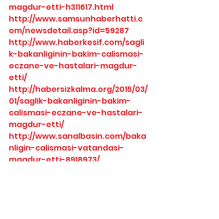
magdur-etti-h311617.html
http://www.samsunhaberhatti.c
om/newsdetail.asp?id=59287
http://www.haberkesif.com/sagli
k-bakanliginin-bakim-calismasi-
eczane-ve-hastalari-magdur-
etti/
http://habersizkalma.org/2015/03/
01/saglik-bakanliginin-bakim-
calismasi-eczane-ve-hastalari-
magdur-etti/
http://www.sanalbasin.com/baka
nligin-calismasi-vatandasi-
magdur-etti-8918973/
http://www.mavikocaeli.com.tr/p
azartesi-uyarisi-52-saat-ilacsiz-
kalan-vatandasa/130966/
http://www.superhaber.com/sagl
ik/bakanligin-calismasi-