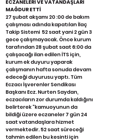
ECZANELERİ VE VATANDAŞLARI 
MAĞDUR ETTİ
27 şubat akşamı 20 :00 de bakım 
çalışması adında kapatılan İlaç 
Takip Sistemi  52 saat yani 2 gün 3 
gece çalışmayacak. Önce kurum 
tarafından 28 şubat saat 6:00 da 
çalışacağı ilan edilen İTS için, 
kurum ek duyuru yaparak 
çalışmanın hafta sonuda devam 
edeceği duyurusu yaptı. Tüm 
Eczacı İşverenler Sendikası 
Başkanı Ecz. Nurten Saydan, 
eczacıların zor durumda kaldığını 
belirterek “kamuoyunun da 
bildiği üzere eczaneler 7 gün 24 
saat vatandaşlara hizmet 
vermektedir. 52 saat süreceği 
tahmin edilen bu kesinti için 