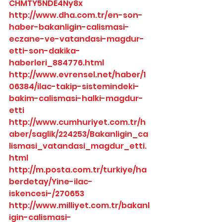
CHMTY5NDE4Ny8x
http://www.dha.com.tr/en-son-
haber-bakanligin-calismasi-
eczane-ve-vatandasi-magdur-
etti-son-dakika-
haberleri_884776.html
http://www.evrensel.net/haber/1
06384/ilac-takip-sistemindeki-
bakim-calismasi-halki-magdur-
etti
http://www.cumhuriyet.com.tr/h
aber/saglik/224253/Bakanligin_ca
lismasi_vatandasi_magdur_etti.
html
http://m.posta.com.tr/turkiye/ha
berdetay/Yine-ilac-
iskencesi-/270653
http://www.milliyet.com.tr/bakanl
igin-calismasi-