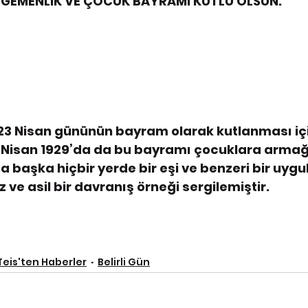
 EGEMENLİK VE ÇOCUK BAYRAMI KUTLU OLSUN.
 23 Nisan gününün bayram olarak kutlanması içi
3 Nisan 1929’da da bu bayramı çocuklara arma
a başka hiçbir yerde bir eşi ve benzeri bir uyg
ve asil bir davranış örneği sergilemiştir.
Teis'ten Haberler
Belirli Gün