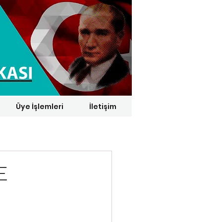
Üye İşlemleri
İletişim
1 € = 29,1164 TL*
E