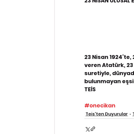
23 NİSAN ULUSAL
23 Nisan 1924’te,
veren Atatürk, 2
suretiyle, dünyad
bulunmayan eşsiz 
TEİS 
#onecikan
Teis'ten Duyurular