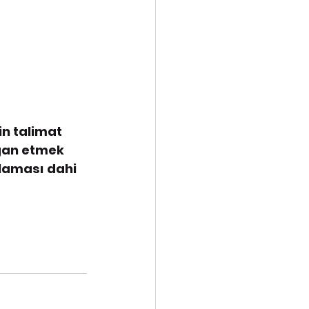
n talimat 
ğan etmek 
ulaması dahi 