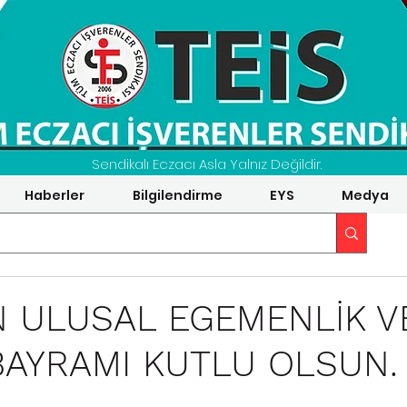
Sendikalı Eczacı Asla Yalnız Değildir.
Haberler
Bilgilendirme
EYS
Medya
N ULUSAL EGEMENLİK V
AYRAMI KUTLU OLSUN.