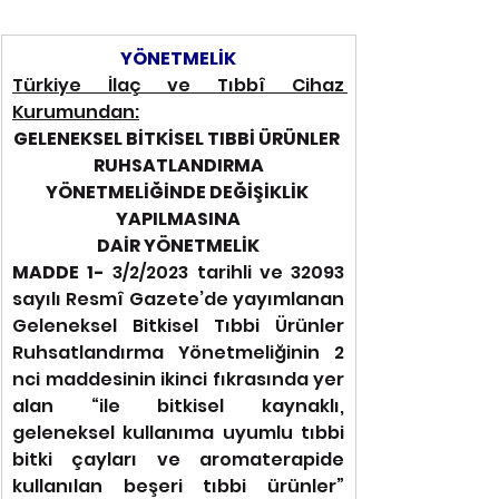
YÖNETMELİK
Türkiye İlaç ve Tıbbî Cihaz 
Kurumundan:
GELENEKSEL BİTKİSEL TIBBİ ÜRÜNLER 
RUHSATLANDIRMA
YÖNETMELİĞİNDE DEĞİŞİKLİK 
YAPILMASINA
DAİR YÖNETMELİK
MADDE 1-
 3/2/2023 tarihli ve 32093 
sayılı Resmî Gazete’de yayımlanan 
Geleneksel Bitkisel Tıbbi Ürünler 
Ruhsatlandırma Yönetmeliğinin 2 
nci maddesinin ikinci fıkrasında yer 
alan “ile bitkisel kaynaklı, 
geleneksel kullanıma uyumlu tıbbi 
bitki çayları ve aromaterapide 
kullanılan beşeri tıbbi ürünler” 