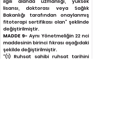
ilgili alanda uzmanlığı, yüksek 
lisansı, doktorası veya Sağlık 
Bakanlığı tarafından onaylanmış 
fitoterapi sertifikası olan” şeklinde 
değiştirilmiştir.
MADDE 9-
 Aynı Yönetmeliğin 22 nci 
maddesinin birinci fıkrası aşağıdaki 
şekilde değiştirilmiştir.
“(1) Ruhsat sahibi ruhsat tarihini 
takip eden ilk beş yılın sona 
ermesinden en az üç ay öncesinde, 
gerekli farmakovijilans verileri ile 
birlikte ruhsatın verildiği tarihten 
itibaren tüm değişiklikleri 
kapsayacak biçimde kalite, 
güvenlilik ve etkililiğine ilişkin 
bilgileri Kuruma sunar. Sunulan 
verilerin bilimsel değerlendirmesini 
takiben ruhsat geçerliliğinin devam 