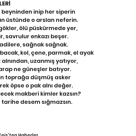
LERİ
beyninden inip her siperin
n üstünde o arslan neferin.
gökler, ölü püskürmede yer,
ir, savrulur enkazı beşer.
 vadilere, sağnak sağnak.
 bacak, kol, çene, parmak, el ayak
z alnından, uzanmış yatıyor,
yarap ne güneşler batıyor.
çin toprağa düşmüş asker
rek öpse o pak alnı değer.
ecek makberi kimler kazsın?
i tarihe desem sığmazsın.
Teis'ten Haberler