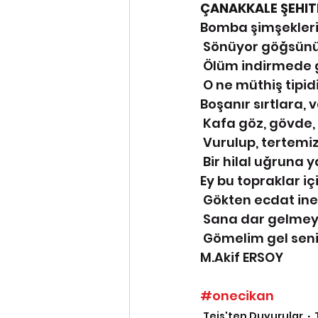
ÇANAKKALE ŞEHIT
Bomba şimşekleri 
 Sönüyor göğsünü
 Ölüm indirmede 
 O ne müthiş tipid
Boşanır sırtlara,
 Kafa göz, gövde,
 Vurulup, tertemi
 Bir hilal uğruna 
Ey bu topraklar i
 Gökten ecdat ine
 Sana dar gelmey
 Gömelim gel sen
M.Akif ERSOY
#onecikan
Teis'ten Duyurular