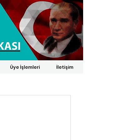
Üye İşlemleri
İletişim
1 € = 29,1164 TL*